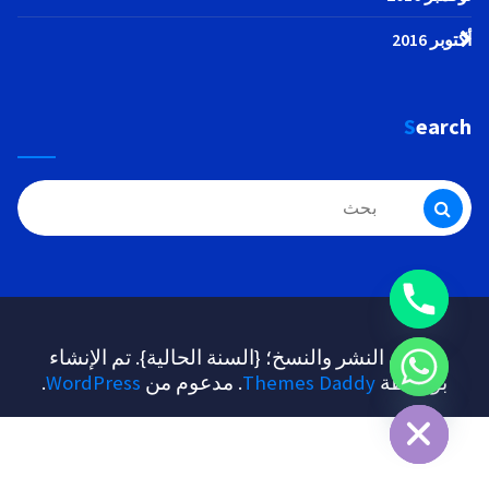
أكتوبر 2016
Search
البحث
عن:
حقوق النشر والنسخ؛ {السنة الحالية}. تم الإنشاء
بواسطة
Themes Daddy
. مدعوم من
WordPress
.
Hide c