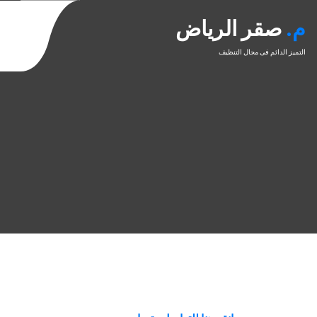
خطى
م. صقر الرياض
لى
لمحتوى
التميز الدائم فى مجال التنظيف