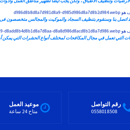
رضيات وتنظيف الأطباق ، ولكن يجب أيضًا تطهير مناطق العمل وأدوات ال
تصل بنا وسنقوم بتنظيف السجاد والموكيت والمجالس متخصصون فى ت
التي تعمل في مجال المكافحات لمختلف أنواع الحشرات التي يمكن أن ت
رقم التواصل
موعيد العمل
0558018508
متاح 24 ساعة