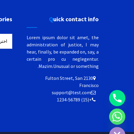
ories
Quick contact info
gories
Lorem ipsum dolor sit amet, the
administration of justice, I may
hear, finally, be expanded on, say, a
certain pro cu neglegentur.
Mazim.Unusual or something.
2130 Fulton Street, San
Francisco
support@test.com
+(15) 1234-56789
Hide c